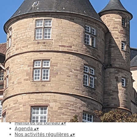
Exporter les lignes sélectionnées
Exporter toutes les colonnes
Exporter uniquement les colonnes affichées
Menu
<
>
Accueil
Appel à candidature
Ajoutez un logo, un bouton, des réseaux sociaux
Cliquez pour éditer
Accueil
▴
▾
Accueil
Appel à candidature
Membres du bureau
▴
▾
Agenda
▴
▾
Nos activités régulières
▴
▾